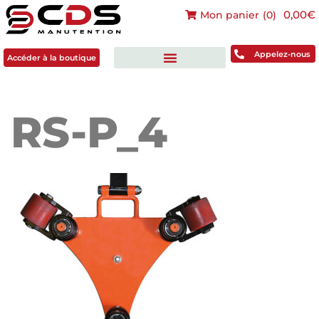
0,00€
Mon panier
(
0
)
Accéder à la boutique
Appelez-nous
Accéder à la boutique
RS-P_4