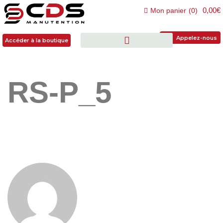
0,00€
Mon panier
(
0
)
Accéder à la boutique
Appelez-nous
Accéder à la boutique
RS-P_5