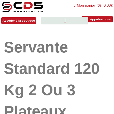
0,00€
Mon panier
(
0
)
Accéder à la boutique
Appelez-nous
Accéder à la boutique
Servante
Standard 120
Kg 2 Ou 3
Plateaux