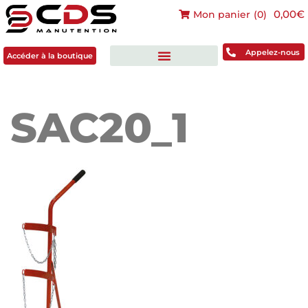
0,00€
Mon panier
(
0
)
Accéder à la boutique
Appelez-nous
Accéder à la boutique
SAC20_1