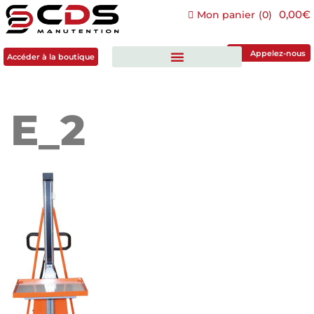
0,00€
Mon panier
(
0
)
Accéder à la boutique
Appelez-nous
Accéder à la boutique
E_2