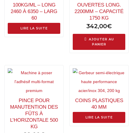
100KG/ML – LONG
OUVERTES LONG.
2460 À 6350 – LARG
2200MM – CAPACITÉ
60
1750 KG
342,00
€
LIRE LA SUITE
AJOUTER AU
PANIER
PINCE POUR
COINS PLASTIQUES
MANUTENTION DES
40 MM
FÛTS À
LIRE LA SUITE
L’HORIZONTALE 500
KG