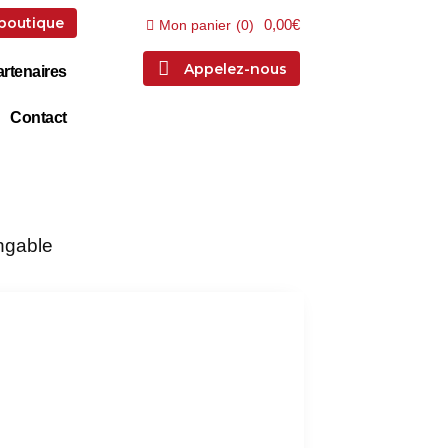
 boutique
0,00€
Mon panier
(
0
)
Appelez-nous
rtenaires
Contact
ingable