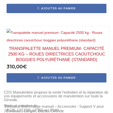
AJOUTER AU PANIER
TRANSPALETTE MANUEL PREMIUM- CAPACITÉ
2500 KG – ROUES DIRECTRICES CAOUTCHOUC
BOGGIES POLYURÉTHANE (STANDARD)
310,00
€
AJOUTER AU PANIER
CDS Manutention propose la vente l'entretien et la réparation de
vos équipements et accessoires de manutention sur toute la
Gironde.
Vente et entretien de
Elévateur lève-charge manuel – Accessoire : Support V pour
LP125, LP125R, LP150 et LP180
, Bordeaux, Langon, Bazas, Gironde