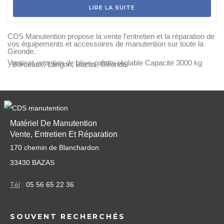
LIRE LA SUITE
CDS Manutention propose la vente l'entretien et la réparation de
vos équipements et accessoires de manutention sur toute la
Gironde.
Vente et entretien de
Lève-palette réglable Capacité 3000 kg
, Bordeaux, Langon, Bazas, Gironde
Matériel De Manutention
Vente, Entretien Et Réparation
170 chemin de Blanchardon
33430 BAZAS
Tél
:
05 56 65 22 36
SOUVENT RECHERCHÉS