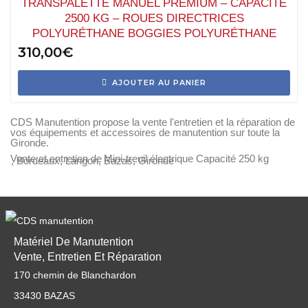
TRANSPALETTE MANUEL PREMIUM – CAPACITÉ
2500 KG – ROUES DIRECTRICES
POLYURÉTHANE BOGGIES POLYURÉTHANE
310,00
€
AJOUTER AU PANIER
CDS Manutention propose la vente l'entretien et la réparation de
vos équipements et accessoires de manutention sur toute la
Gironde.
Vente et entretien de
Mini-treuil électrique Capacité 250 kg
, Bordeaux, Langon, Bazas, Gironde
Matériel De Manutention
Vente, Entretien Et Réparation
170 chemin de Blanchardon
33430 BAZAS