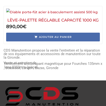
LÈVE-PALETTE RÉGLABLE CAPACITÉ 1000 KG
890,00
€
AJOUTER AU PANIER
CDS Manutention propose la vente l'entretien et la réparation
de vos équipements et accessoires de manutention sur toute
la Gironde.
Vente et entretien de
Revêtement antidérapant magnétique pour Fourches 135mm x
long 2350mm (pièce)
, Bordeaux, Langon, Bazas, Gironde