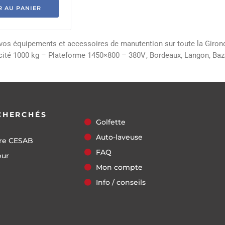
R AU PANIER
e vos équipements et accessoires de manutention sur toute la Giron
pacité 1000 kg – Plateforme 1450×800 – 380V
, Bordeaux, Langon, Baz
CHERCHÉS
Golfette
Auto-laveuse
re CESAB
FAQ
eur
Mon compte
Info / conseils