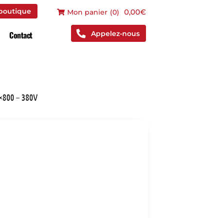
 boutique
0,00€
Mon panier
(
0
)
Appelez-nous
Contact
0×800 – 380V