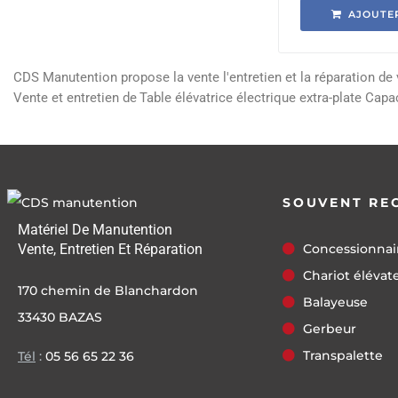
AJOUTE
CDS Manutention propose la vente l'entretien et la réparation d
Vente et entretien de
Table élévatrice électrique extra-plate Ca
SOUVENT RE
Matériel De Manutention
Vente, Entretien Et Réparation
Concessionnai
Chariot élévat
170 chemin de Blanchardon
Balayeuse
33430 BAZAS
Gerbeur
Transpalette
Tél
:
05 56 65 22 36