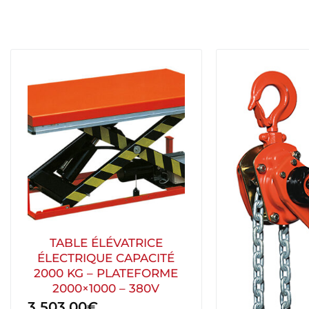
TABLE ÉLÉVATRICE
ÉLECTRIQUE CAPACITÉ
2000 KG – PLATEFORME
2000×1000 – 380V
3 503,00
€