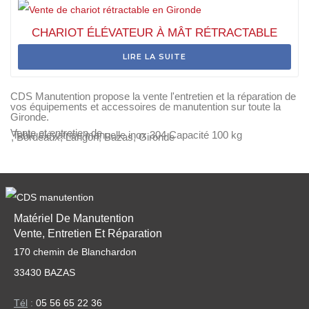
CHARIOT ÉLÉVATEUR À MÂT RÉTRACTABLE
LIRE LA SUITE
CDS Manutention propose la vente l'entretien et la réparation de
vos équipements et accessoires de manutention sur toute la
Gironde.
Vente et entretien de
Table élévatrice manuelle inox 304 Capacité 100 kg
, Bordeaux, Langon, Bazas, Gironde
Matériel De Manutention
Vente, Entretien Et Réparation
170 chemin de Blanchardon
33430 BAZAS
Tél
:
05 56 65 22 36