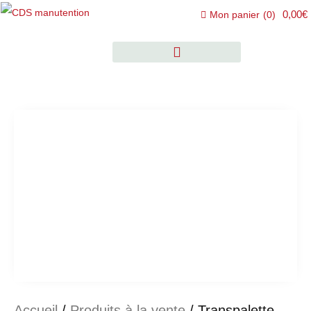
0,00€
Mon panier
(
0
)
Accueil
/
Produits à la vente
/ Transpalette