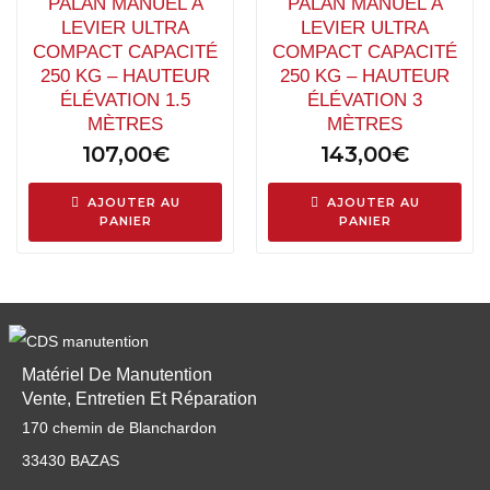
PALAN MANUEL À
PALAN MANUEL À
LEVIER ULTRA
LEVIER ULTRA
COMPACT CAPACITÉ
COMPACT CAPACITÉ
250 KG – HAUTEUR
250 KG – HAUTEUR
ÉLÉVATION 1.5
ÉLÉVATION 3
MÈTRES
MÈTRES
107,00
€
143,00
€
AJOUTER AU
AJOUTER AU
PANIER
PANIER
Matériel De Manutention
Vente, Entretien Et Réparation
170 chemin de Blanchardon
33430 BAZAS