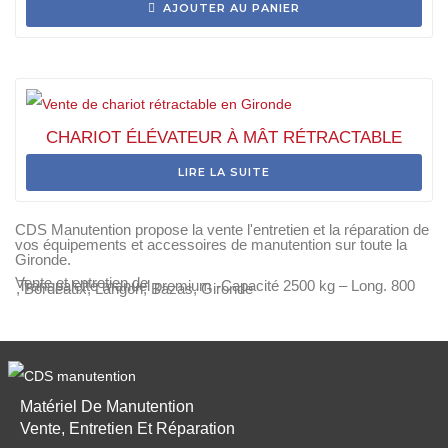
AJOUTER AU PANIER
CHARIOT ÉLÉVATEUR À MÂT RÉTRACTABLE
LIRE LA SUITE
CDS Manutention propose la vente l'entretien et la réparation de
vos équipements et accessoires de manutention sur toute la
Gironde.
Vente et entretien de
Transpalette manuel premium -Capacité 2500 kg – Long. 800
, Bordeaux, Langon, Bazas, Gironde
Matériel De Manutention
Vente, Entretien Et Réparation