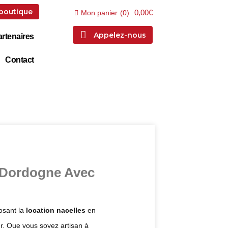
 boutique
0,00€
Mon panier
(
0
)
Appelez-nous
rtenaires
Contact
 Dordogne Avec
posant la
location nacelles
en
r. Que vous soyez artisan à