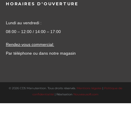
HORAIRES D'OUVERTURE
Lundi au vendredi :
08:00 – 12:00 / 14:00 – 17:00
Rendez-vous commercial:
Par téléphone ou dans notre magasin
©
2026
CDS Manutention. Tous droits réservés.
Mentions légales
|
Politique de
confidentialité
| Réalisation
Nouveausoft.com