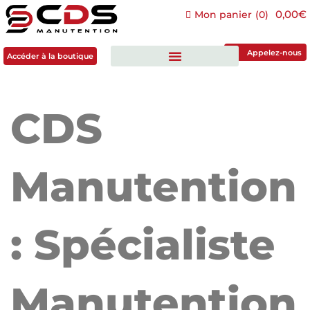
0,00€
Mon panier
(
0
)
Accéder à la boutique
Appelez-nous
Accéder à la boutique
CDS
Manutention
: Spécialiste
Manutention