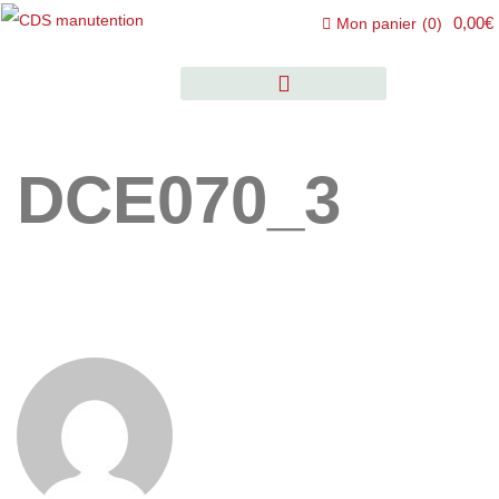
0,00€
Mon panier
(
0
)
DCE070_3