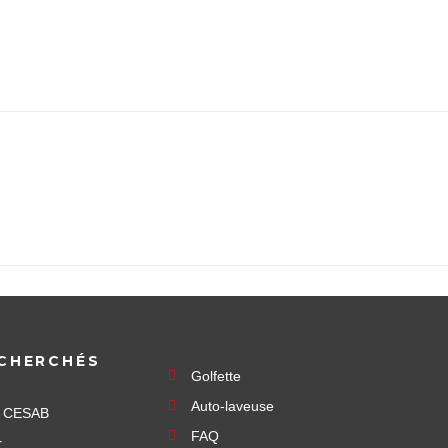
CHERCHÉS
Golfette
Auto-laveuse
e CESAB
FAQ
r