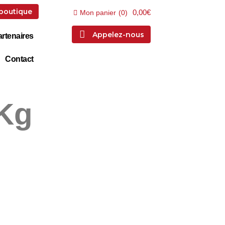
 boutique
0,00€
Mon panier
(
0
)
Appelez-nous
rtenaires
Contact
 Kg