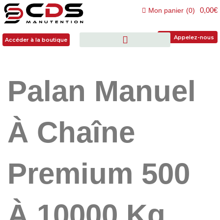
0,00€
Mon panier
(
0
)
Accéder à la boutique
Appelez-nous
Accéder à la boutique
Palan Manuel
À Chaîne
Premium 500
À 10000 Kg