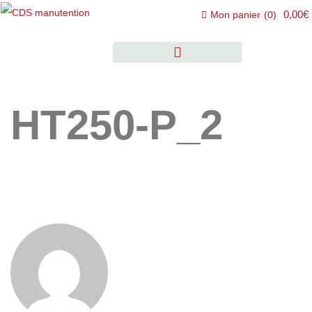
0,00€
Mon panier
(
0
)
HT250-P_2