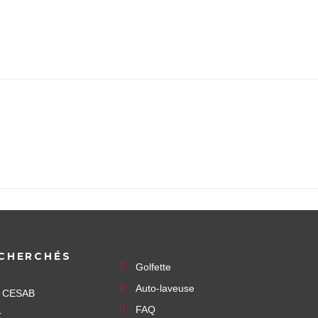
CHERCHÉS
Golfette
Auto-laveuse
e CESAB
FAQ
r