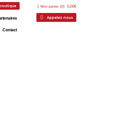
 boutique
0,00€
Mon panier
(
0
)
Appelez-nous
rtenaires
Contact