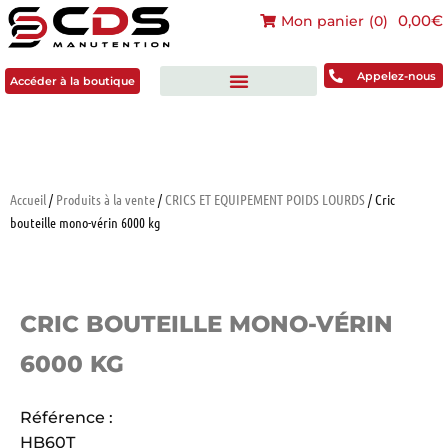
0,00€
Mon panier
(
0
)
Accéder à la boutique
Appelez-nous
Accéder à la boutique
Accueil
/
Produits à la vente
/
CRICS ET EQUIPEMENT POIDS LOURDS
/ Cric
bouteille mono-vérin 6000 kg
CRIC BOUTEILLE MONO-VÉRIN
6000 KG
Référence :
HB60T