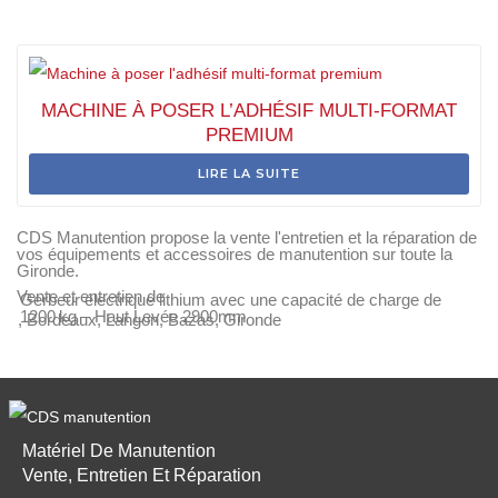
MACHINE À POSER L’ADHÉSIF MULTI-FORMAT
PREMIUM
LIRE LA SUITE
CDS Manutention propose la vente l'entretien et la réparation de
vos équipements et accessoires de manutention sur toute la
Gironde.
Vente et entretien de
Gerbeur électrique lithium avec une capacité de charge de
1200 kg – Haut Levée 2900mm
, Bordeaux, Langon, Bazas, Gironde
Matériel De Manutention
Vente, Entretien Et Réparation