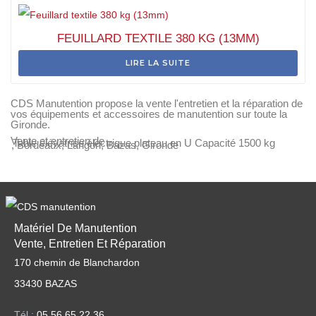
FEUILLARD TEXTILE 380 KG (13MM)
LIRE LA SUITE
CDS Manutention propose la vente l'entretien et la réparation de
vos équipements et accessoires de manutention sur toute la
Gironde.
Vente et entretien de
Table élévatrice électrique plateau en U Capacité 1500 kg
, Bordeaux, Langon, Bazas, Gironde
Matériel De Manutention
Vente, Entretien Et Réparation
170 chemin de Blanchardon
33430 BAZAS
Tél
:
05 56 65 22 36