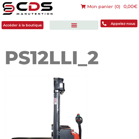
0,00€
Mon panier
(
0
)
Accéder à la boutique
Appelez-nous
Accéder à la boutique
PS12LLI_2