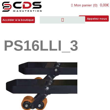
0,00€
Mon panier
(
0
)
Accéder à la boutique
Appelez-nous
Accéder à la boutique
PS16LLI_3