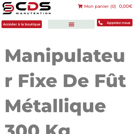
0,00€
Mon panier
(
0
)
Accéder à la boutique
Appelez-nous
Accéder à la boutique
Manipulateu
R Fixe De Fût
Métallique
300 Kg