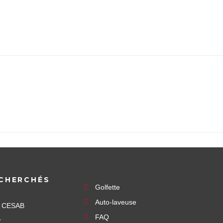
CHERCHÉS
Golfette
Auto-laveuse
e CESAB
FAQ
r