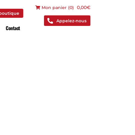
 boutique
0,00€
Mon panier
(
0
)
 boutique
Appelez-nous
Contact