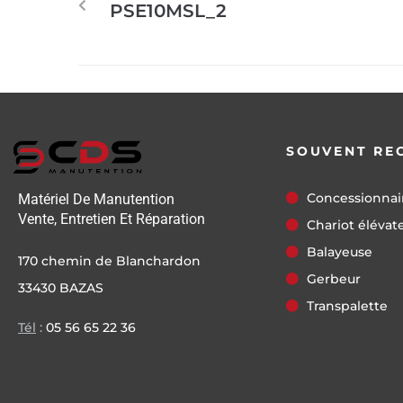
PSE10MSL_2
SOUVENT RE
Concessionnai
Matériel De Manutention
Vente, Entretien Et Réparation
Chariot élévat
Balayeuse
170 chemin de Blanchardon
Gerbeur
33430 BAZAS
Transpalette
Tél
:
05 56 65 22 36