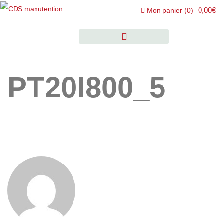
0,00€
Mon panier
(
0
)
PT20I800_5