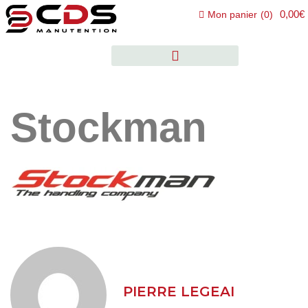
0,00€
Mon panier
(
0
)
Stockman
PIERRE LEGEAI